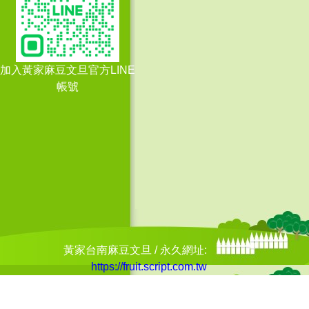
114/9/5 -
感謝 漢○○業有限
公司 - 訂購
360
斤
加入黃家麻豆文旦官方LINE
114/9/4 -
感謝 陳○鑫 - 訂購
帳號
60
斤
114/9/3 -
感謝 吳○霙 - 訂購
80
斤
114/9/3 -
感謝 尚○○業股份
有限公司 - 訂購
60
斤
114/9/2 -
感謝 賴○杰 - 訂購
黃家台南麻豆文旦 / 永久網址:
130
斤
https://fruit.script.com.tw
114/9/2 -
感謝 日○○電科技
(股)公司台灣分公司 - 訂購