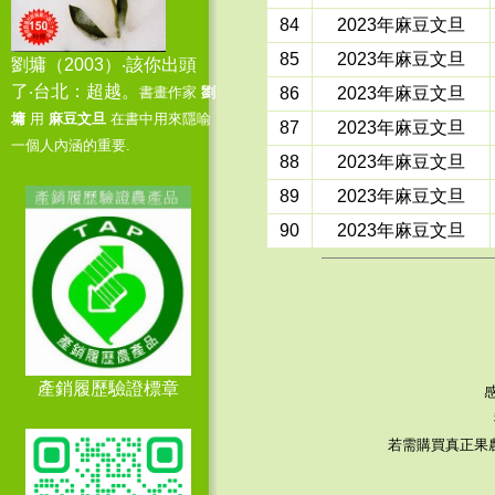
婦產科 - 訂購
1060
斤
84
2023年麻豆文旦
85
2023年麻豆文旦
114/9/11 -
感謝 張○東 - 訂購
劉墉（2003）‧該你出頭
60
斤
了‧台北：超越。
書畫作家
劉
86
2023年麻豆文旦
墉
用
麻豆文旦
在書中用來隱喻
87
2023年麻豆文旦
114/9/10 -
感謝 吳○坤 - 訂購
一個人內涵的重要.
88
2023年麻豆文旦
210
斤
89
2023年麻豆文旦
114/9/9 -
感謝 吳○君 - 訂購
90
2023年麻豆文旦
60
斤
114/9/8 -
感謝 倪○立 - 訂購
130
斤
114/9/6 -
感謝 顏○芳 - 訂購
產銷履歷驗證標章
70
斤
若需購買真正果
114/9/5 -
感謝 吳○坤 - 訂購
250
斤